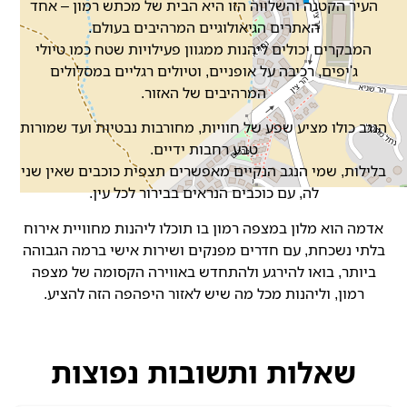
העיר הקטנה והשלווה הזו היא הבית של מכתש רמון – אחד
האתרים הגיאולוגיים המרהיבים בעולם.
המבקרים יכולים ליהנות ממגוון פעילויות שטח כמו טיולי
ג'יפים, רכיבה על אופניים, וטיולים רגליים במסלולים
המרהיבים של האזור.
הנגב כולו מציע שפע של חוויות, מחורבות נבטיות ועד שמורות
טבע רחבות ידיים.
בלילות, שמי הנגב הנקיים מאפשרים תצפית כוכבים שאין שני
לה, עם כוכבים הנראים בבירור לכל עין.
אדמה הוא מלון במצפה רמון בו תוכלו ליהנות מחוויית אירוח
בלתי נשכחת, עם חדרים מפנקים ושירות אישי ברמה הגבוהה
ביותר, בואו להירגע ולהתחדש באווירה הקסומה של מצפה
רמון, וליהנות מכל מה שיש לאזור היפהפה הזה להציע.
שאלות ותשובות נפוצות